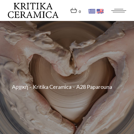
Skip
to
the
0
content
Αρχική
Kritika Ceramica
A28 Paparouna