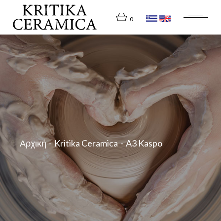
Skip
to
the
0
content
Αρχική
Kritika Ceramica
A3 Kaspo