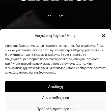
FB
YT
Διαχείριση Συγκατάθεσης
Όροι
Για να παρέχουμε την καλύτερη εμπειρία, χρησιμοποιούμε τεχνολογίες όπως
Όροι χρήσης
cookies για την αποθήκευση ή/και την πρόσβαση σε πληροφορίες συσκευών.
Η συγκατάθεση για τις εν λόγω τεχνολογίες θα μας επιτρέψει να
Πολιτική cookies
επεξεργαστούμε δεδομένα προσωπικού χαρακτήρα, όπως συμπεριφορά
Πολιτική απορρήτου
περιήγησης ή μοναδικά αναγνωριστικά σε αυτόν τον ιστότοπο. Η μη
συγκατάθεση ή η ανάκληση της συγκατάθεσης, μπορεί να επηρεάσει αρνητικά
ορισμένες λειτουργίες και δυνατότητες.
Αποδοχή
Δεν αποδέχομαι
Προβολή προτιμήσεων