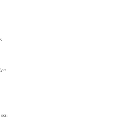
υς
(για
εκεί