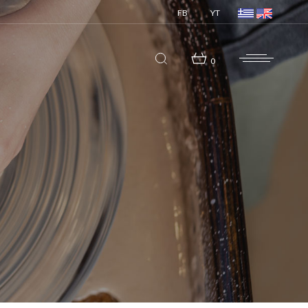
FB
YT
0