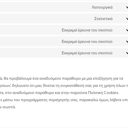
to
servic
Λειτουργικά
Conse
wooc
to
servic
Στατιστικά
Conse
wordp
to
servic
Εκκρεμεί έρευνα του σκοπού
Conse
sourc
to
js
servic
Εκκρεμεί έρευνα του σκοπού
Conse
googl
to
fonts
servic
Εκκρεμεί έρευνα του σκοπού
Conse
youtu
to
servic
Διάφο
ά, θα προβάλουμε ένα αναδυόμενο παράθυρο με μια επεξήγηση για τα
σεων', δηλώνετε ότι μας δίνεται τη συγκατάθεσή σας για τη χρήση όλων 
τε, στο αναδυόμενο παράθυρο και στην παρούσα Πολιτική Cookies.
ies μέσω του προγράμματος περιήγησής σας, παρακαλώ όμως λάβετε υ
ον σωστά.