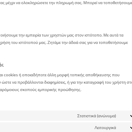
σας μέχρι να ολοκληρώσετε την πληρωμή σας. Μπορεί να τοποθετήσουμ
ποιήσουμε την εμπειρία των χρηστών μας στον ιστότοπο. Με αυτά τα
χρήση του ιστότοπού μας. Ζητάμε την άδειά σας για να τοποθετήσουμε
ής
αι cookies ή οποιαδήποτε άλλη μορφή τοπικής αποθήκευσης που
 ώστε να προβάλλονται διαφημίσεις, ή για την καταγραφή του χρήστη στ
 παρόμοιους σκοπούς εμπορικής προώθησης.
Στατιστικά (ανώνυμα)
Conse
to
servic
Λειτουργικά
Conse
eleme