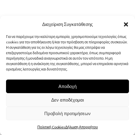
Διαχείριση Συγκατάθεσης
Για να παρέχουμε την καλύτερη εμπειρία, χρησιμοποιούμε τεχνολογίες όπως
cookies για την αποθήκευση ή/και την πρόσβαση σε πληροφορίες συσκευών.
Η συγκατάθεση για τις εν λόγω τεχνολογίες θα μας επιτρέψει να
επεξεργαστούμε δεδομένα προσωπικού χαρακτήρα, όπως συμπεριφορά
περιήγησης ή μοναδικά αναγνωριστικά σε αυτόν τον ιστότοπο. Η μη
συγκατάθεση ή η ανάκληση της συγκατάθεσης, μπορεί να επηρεάσει αρνητικά
ορισμένες λειτουργίες και δυνατότητες.
Αποδοχή
Δεν αποδέχομαι
Προβολή προτιμήσεων
Πολιτική Cookies
Δήλωση Απορρήτου