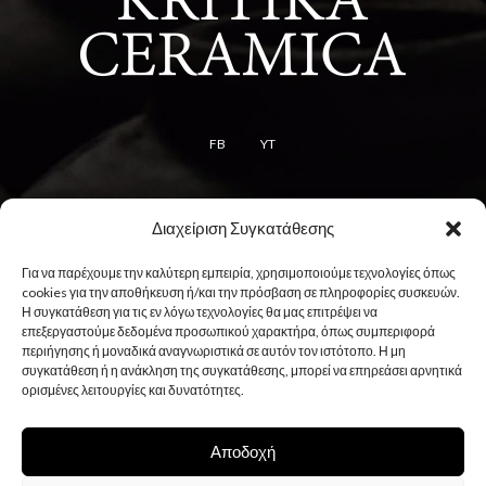
FB
YT
Διαχείριση Συγκατάθεσης
Όροι
Για να παρέχουμε την καλύτερη εμπειρία, χρησιμοποιούμε τεχνολογίες όπως
Όροι χρήσης
cookies για την αποθήκευση ή/και την πρόσβαση σε πληροφορίες συσκευών.
Η συγκατάθεση για τις εν λόγω τεχνολογίες θα μας επιτρέψει να
Πολιτική cookies
επεξεργαστούμε δεδομένα προσωπικού χαρακτήρα, όπως συμπεριφορά
Πολιτική απορρήτου
περιήγησης ή μοναδικά αναγνωριστικά σε αυτόν τον ιστότοπο. Η μη
συγκατάθεση ή η ανάκληση της συγκατάθεσης, μπορεί να επηρεάσει αρνητικά
ορισμένες λειτουργίες και δυνατότητες.
Αποδοχή