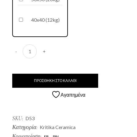
40x40 (12kg)
D53 Glastra quantity
-
+
ΠΡΟΣΘΗΚΗ ΣΤΟ ΚΑΛΑΘΙ
Αγαπημένα
SKU:
D53
Κατηγορία:
Kritika Ceramica
Κοινοποίηση:
FB
PIN