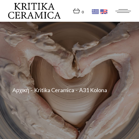
Skip
to
the
0
content
Αρχική
Kritika Ceramica
A31 Kolona