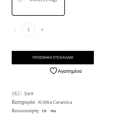
D69 Boukali quantity
-
+
ΠΡΟΣΘΗΚΗ ΣΤΟ ΚΑΛΑΘΙ
Αγαπημένα
SKU:
D69
Κατηγορία:
Kritika Ceramica
Κοινοποίηση:
FB
PIN