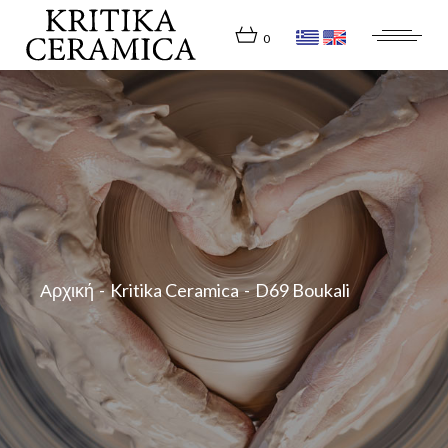
Skip
to
the
0
content
Αρχική
Kritika Ceramica
D69 Boukali