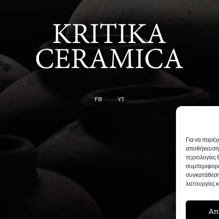
FB
YT
Για να παρέχ
αποθήκευση 
τεχνολογίες
συμπεριφορά
συγκατάθεση
λειτουργίες 
Απ