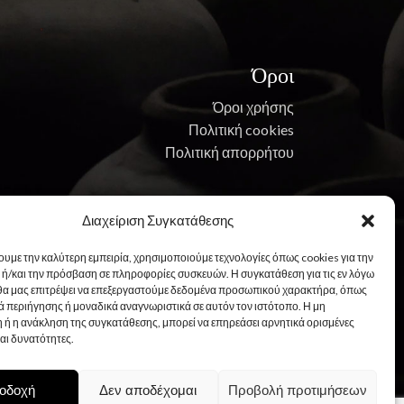
Όροι
Όροι χρήσης
Πολιτική cookies
Πολιτική απορρήτου
Διαχείριση Συγκατάθεσης
ουμε την καλύτερη εμπειρία, χρησιμοποιούμε τεχνολογίες όπως cookies για την
ή/και την πρόσβαση σε πληροφορίες συσκευών. Η συγκατάθεση για τις εν λόγω
 θα μας επιτρέψει να επεξεργαστούμε δεδομένα προσωπικού χαρακτήρα, όπως
 περιήγησης ή μοναδικά αναγνωριστικά σε αυτόν τον ιστότοπο. Η μη
 ή η ανάκληση της συγκατάθεσης, μπορεί να επηρεάσει αρνητικά ορισμένες
και δυνατότητες.
οδοχή
Δεν αποδέχομαι
Προβολή προτιμήσεων