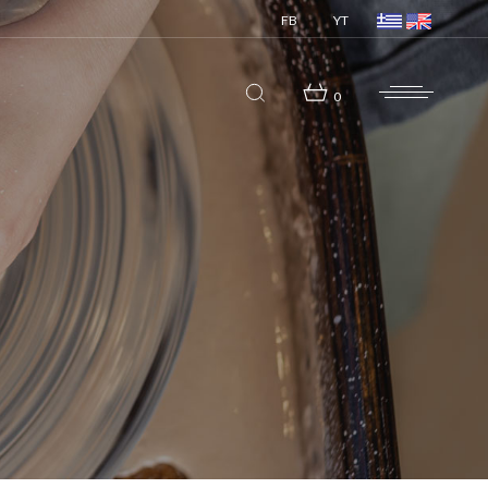
FB
YT
0